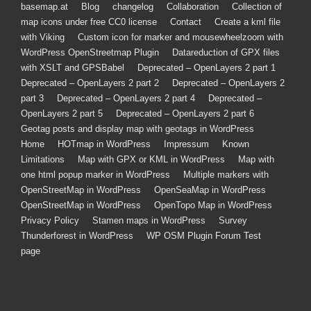
Footer
basemap.at
Blog
changelog
Collaboration
Collection of
map icons under free CC0 license
Contact
Create a kml file
Menu
with Viking
Custom icon for marker and mousewheelzoom with
WordPress OpenStreetmap Plugin
Datareduction of GPX files
with XSLT and GPSBabel
Deprecated – OpenLayers 2 part 1
Deprecated – OpenLayers 2 part 2
Deprecated – OpenLayers 2
part 3
Deprecated – OpenLayers 2 part 4
Deprecated –
OpenLayers 2 part 5
Deprecated – OpenLayers 2 part 6
Geotag posts and display map with geotags in WordPress
Home
HOTmap in WordPress
Impressum
Known
Limitations
Map with GPX or KML in WordPress
Map with
one html popup marker in WordPress
Multiple markers with
OpenStreetMap in WordPress
OpenSeaMap in WordPress
OpenStreetMap in WordPress
OpenTopo Map in WordPress
Privacy Policy
Stamen maps in WordPress
Survey
Thunderforest in WordPress
WP OSM Plugin Forum Test
page