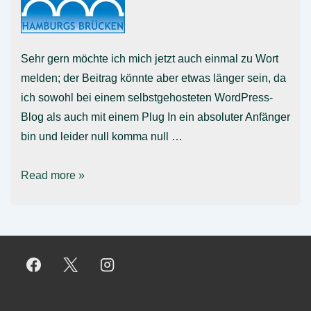
Sehr gern möchte ich mich jetzt auch einmal zu Wort
melden; der Beitrag könnte aber etwas länger sein, da
ich sowohl bei einem selbstgehosteten WordPress-
Blog als auch mit einem Plug In ein absoluter Anfänger
bin und leider null komma null …
Hamburgs
Read more »
Brücken
mit
WP
OSM
Plugin
–
Feedback