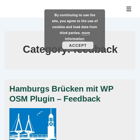
↓
ME
Skip
By continuing to use the
site, you agree to the use of
to
cookies and load data from
Main
third parties.
more
Content
information
ACCEPT
Category:
feedback
Hamburgs Brücken mit WP
OSM Plugin – Feedback